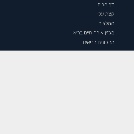
דף הבית
קצת עליי
המלצות
מגזין אורח חיים בריא
מתכונים בריאים
שירותי הסטודיו
ירידה במשקל
מחשבוני בריאות
מאמרים פופולריים
חיטוב הגוף – המדריך הפשוט לחיטוב מוצלח
כל מה שרצית לדעת על תזונה בהריון