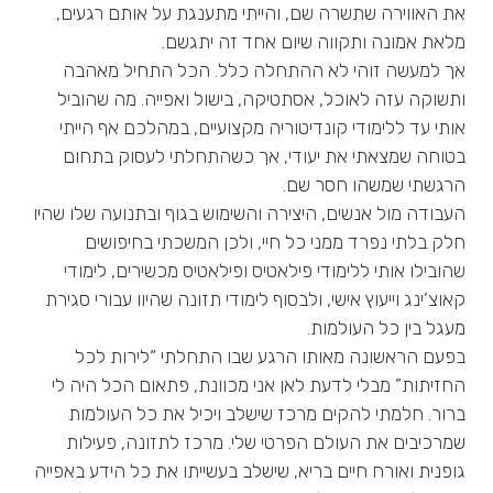
את האווירה שתשרה שם, והייתי מתענגת על אותם רגעים,
מלאת אמונה ותקווה שיום אחד זה יתגשם.
אך למעשה זוהי לא ההתחלה כלל. הכל התחיל מאהבה
ותשוקה עזה לאוכל, אסתטיקה, בישול ואפייה. מה שהוביל
אותי עד ללימודי קונדיטוריה מקצועיים, במהלכם אף הייתי
בטוחה שמצאתי את יעודי, אך כשהתחלתי לעסוק בתחום
הרגשתי שמשהו חסר שם.
העבודה מול אנשים, היצירה והשימוש בגוף ובתנועה שלו שהיו
חלק בלתי נפרד ממני כל חיי, ולכן המשכתי בחיפושים
שהובילו אותי ללימודי פילאטיס ופילאטיס מכשירים, לימודי
קאוצ’ינג וייעוץ אישי, ולבסוף לימודי תזונה שהיוו עבורי סגירת
מעגל בין כל העולמות.
בפעם הראשונה מאותו הרגע שבו התחלתי “לירות לכל
החזיתות” מבלי לדעת לאן אני מכוונת, פתאום הכל היה לי
ברור. חלמתי להקים מרכז שישלב ויכיל את כל העולמות
שמרכיבים את העולם הפרטי שלי. מרכז לתזונה, פעילות
גופנית ואורח חיים בריא, שישלב בעשייתו את כל הידע באפייה