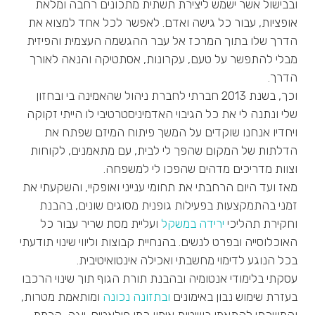
ובבישול אשר ישמש ליצירת תשתית מתכונים רחבה ומלאת
אופציות, עבור כל גישה ואדם. לאפשר לכל אחד למצוא את
הדרך שלו בתוך המרכז אל עבר ההגשמה העצמית והפיזית
מבלי להתפשר על טעם, עקרונות, אסתטיקה והנאה לאורך
הדרך.
וכך, בשנת 2013 חברתי לחברת ניהול שהאמינה בי ובחזון
שלי ונתנה לי את כל הגיבוי האדמיניסטרטיבי לו הייתי זקוקה
ויחדיו אנחנו שוקדים על המשך פיתוח המיזם שפתח את
הדלתות של המקום שהפך לי לבית, עם מתאמנים, לקוחות
וצוות מדריכים מדהים שהפכו לי למשפחה.
מאז ועד היום הרחבתי את תחומי ענייני ואופקיי, והשקעתי את
זמני בהתמקצעות בפעילות גופנית מסוגים שונים, בהבנת
וחקירת תהליכי
ירידה במשקל
ועליית מסת שריר עבור כל
האוכלוסייה ובפרט לנשים. בהנחיית קבוצות וליווי שינוי תודעתי
בכל הנוגע לדימוי מחשבתי ואכילה אינטואיטיבית.
עסקתי בלימודי אנטומיה ובהבנת תורת הגוף תוך שינוי הרכבו
בעזרת שימוש נבון באימונים
ובתזונה נכונה
ומותאמת מטרות,
והמשכתי להתאמן בשיטות אימון כמו פילאטיס, יוגה, הרמת