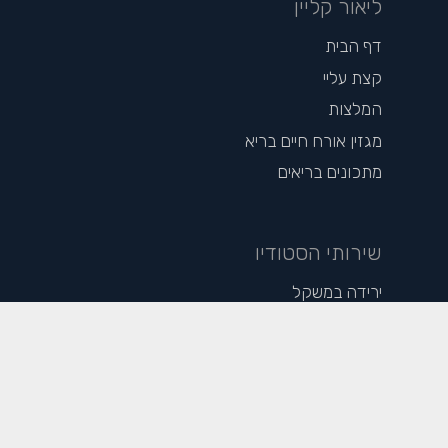
ליאור קליין
דף הבית
קצת עליי
המלצות
מגזין אורח חיים בריא
מתכונים בריאים
שירותי הסטודיו
ירידה במשקל
מחשבוני בריאות
מאמרים פופולריים
חיטוב הגוף – המדריך הפשוט לחיטוב מוצלח