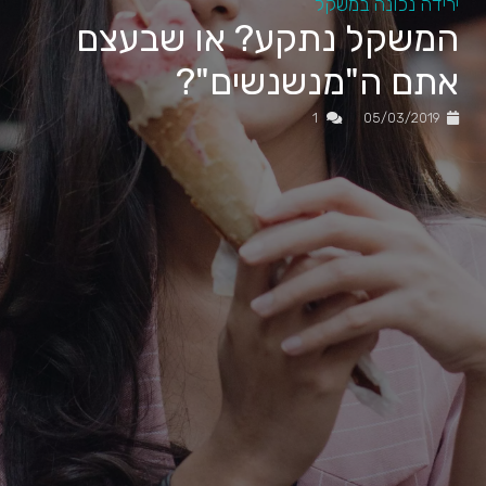
ירידה נכונה במשקל
המשקל נתקע? או שבעצם
אתם ה"מנשנשים"?
תגובה
1
05/03/2019