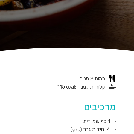
כמות:
8
מנות
קלוריות למנה :
kcal
115
מרכיבים
1
כף
שמן זית
4
יחידות
גזר
(קצוץ)