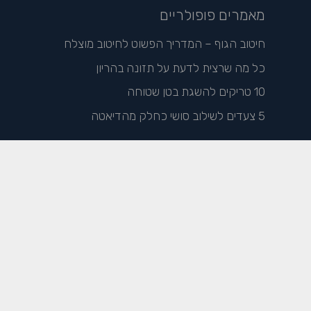
מאמרים פופולריים
חיטוב הגוף – המדריך הפשוט לחיטוב מוצלח
כל מה שרצית לדעת על תזונה בהריון
10 טריקים להשגת בטן שטוחה
5 צעדים לשילוב סושי כחלק מהדיאטה
© כל הזכויות שמורות לליאור קליין – 2020. אין לעשות כל שימוש