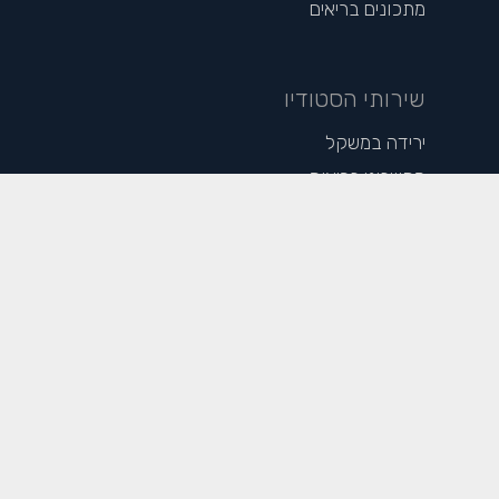
מתכונים בריאים
שירותי הסטודיו
ירידה במשקל
מחשבוני בריאות
מאמרים פופולריים
חיטוב הגוף – המדריך הפשוט לחיטוב מוצלח
כל מה שרצית לדעת על תזונה בהריון
10 טריקים להשגת בטן שטוחה
5 צעדים לשילוב סושי כחלק מהדיאטה