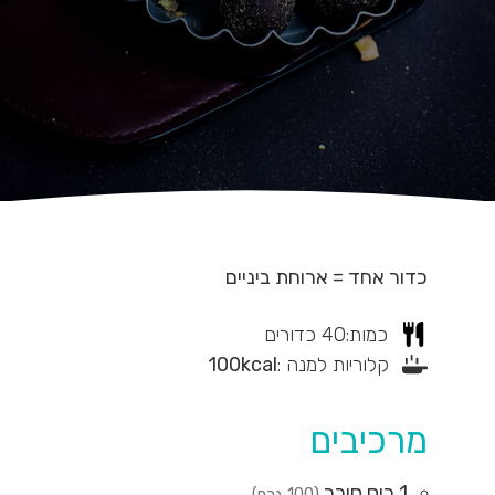
כדור אחד = ארוחת ביניים
כמות:
40
כדורים
קלוריות למנה :
kcal
100
מרכיבים
1
כוס
סוכר
(100 גרם)