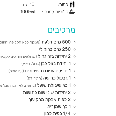
כמות:
10
מנות
קלוריות למנה :
100
kcal
מרכיבים
500
גרם
דלעת
(מנוקה ללא הקליפה וחתוכה
250
גרם
ברוקולי
2
יחידות
גזר גדול
(מקולפים וחתוכים לקוביות
1
יחידה
בצל לבן
(גדול, קצוץ)
1
חבילה
אפונה בשימורים
(עם המים)
1
גבעול
כרישה
(חתוך דק)
1
כף
שיבולת שועל
(גדושה, לא חובה אבל מ
2
יחידות
שיני שום כתושות
2
כפות
אבקת מרק עוף
1
כף
שמן זית
1/4
כפית
כמון