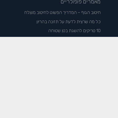
מאמרים פופולריים
חיטוב הגוף – המדריך הפשוט לחיטוב מוצלח
כל מה שרצית לדעת על תזונה בהריון
10 טריקים להשגת בטן שטוחה
5 צעדים לשילוב סושי כחלק מהדיאטה
© כל הזכויות שמורות לליאור קליין – 2020. אין לעשות כל שימוש
בתוכן המוצג באתר ללא אישור בכתב מבעל האתר. מקבוצת איילון