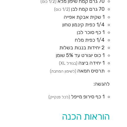
70
גרם
קמח שיפון מלא
(1/2 כוס)
70
גרם
קמח לבן
(1/2 כוס)
1
שקית
אבקת אפייה
1/4
כפית
קינמון טחון
1
כף
סוכר לבן
1/4
כפית
מלח
2
יחידות
בננות בשלות
1
כוס
יוגורט עד 5% שומן
1
יחידה
ביצה
(בגודל XL)
תרסיס חמאה
(לשימון המחבת)
להגשה:
1
כף
סירופ מייפל
(לכל פנקייק)
הוראות הכנה