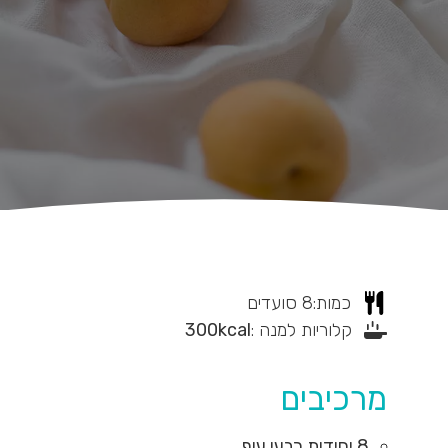
כמות:
8
סועדים
קלוריות למנה :
kcal
300
מרכיבים
8
יחידות
רבעי עוף