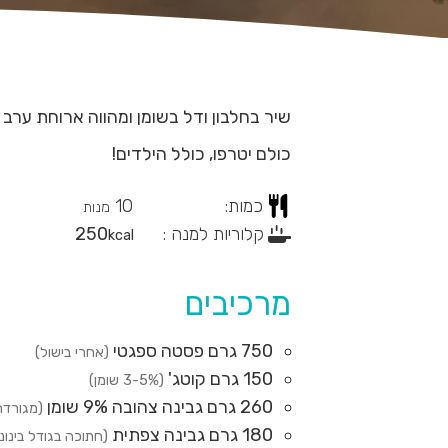
שיר בחלבון ודל בשומן ומהווה ארוחת ערב
כולם יטרפו, כולל הילדים!
כמות:
10
מנות
קלוריות למנה :
250
kcal
מרכיבים
750
גרם
פסטה ספגטי
(אחרי בישול)
150
גרם
קוטג'
(3-5% שומן)
260
גרם
גבינה צהובה 9% שומן
(מגורדת
180
גרם
גבינה צפתית
(חתוכה בגודל בינוני